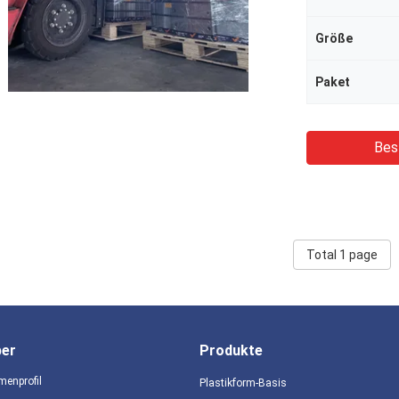
Größe
Paket
Bes
Total 1 page
ber
Produkte
menprofil
Plastikform-Basis