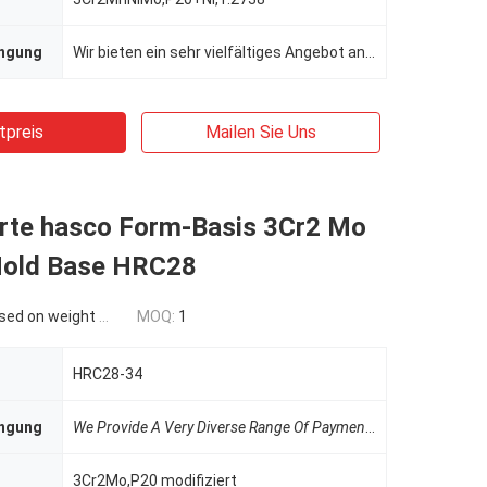
ngung
Wir bieten ein sehr vielfältiges Angebot an Zahlungsmethoden an. Bitte erläutern Sie unserem Vertrie
tpreis
Mailen Sie Uns
rte hasco Form-Basis 3Cr2 Mo
Mold Base HRC28
n weight and material
MOQ:
1
HRC28-34
ngung
We Provide A Very Diverse Range Of Payment Methods.
Wir bi
3Cr2Mo,P20 modifiziert