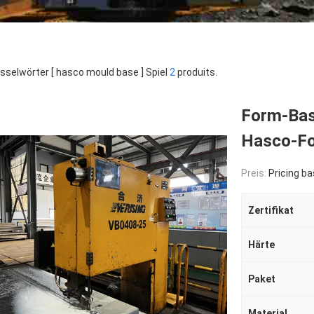
sselwörter [ hasco mould base ] Spiel
2
produits.
Form-Basi
Hasco-Fo
Preis:
Pricing based o
Zertifikat
Härte
Paket
Material