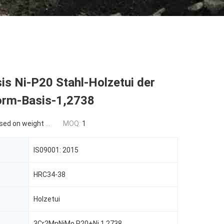
s Ni-P20 Stahl-Holzetui der
rm-Basis-1,2738
n weight and material
MOQ:
1
IS09001: 2015
HRC34-38
Holzetui
3Cr2MnNiMo,P20+Ni,1.2738