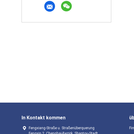
In Kontakt kommen
ü
Fengxiang-Straße u. Straßenüberquerung
Fir
Fengxin 2, Chenghai-Bezirk, Shantou-Stadt,