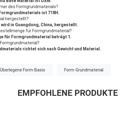
ld Base Material ist DXM.
ummer des Formgrundmaterials?
Formgrundmaterials ist 718H.
al hergestellt?
wird in Guangdong, China, hergestellt.
tbestellmenge für Formgrundmaterial?
e für Formgrundmaterial beträgt 1.
ür Formgrundmaterial?
dmaterials richtet sich nach Gewicht und Material.
Überlegene Form-Basis
Form-Grundmaterial
EMPFOHLENE PRODUKTE