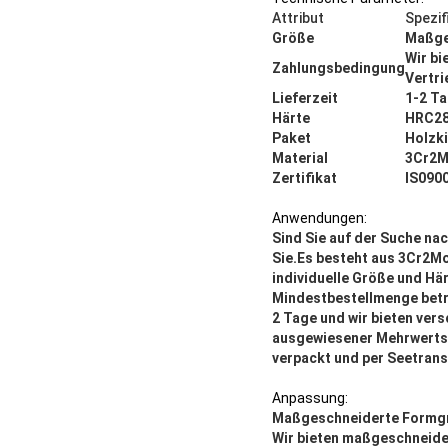
Attribut
Spezif
Größe
Maßge
Wir bi
Zahlungsbedingung
Vertri
Lieferzeit
1-2 T
Härte
HRC28
Paket
Holzk
Material
3Cr2M
Zertifikat
IS090
Anwendungen:
Sind Sie auf der Suche na
Sie.Es besteht aus 3Cr2Mo
individuelle Größe und Här
Mindestbestellmenge beträ
2 Tage und wir bieten ve
ausgewiesener Mehrwertst
verpackt und per Seetrans
Anpassung:
Maßgeschneiderte Formgr
Wir bieten maßgeschneide