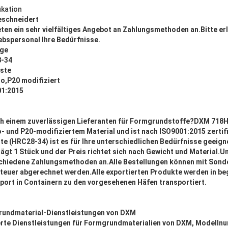
ikation
schneidert
eten ein sehr vielfältiges Angebot an Zahlungsmethoden an.Bitte er
ebspersonal Ihre Bedürfnisse.
age
-34
iste
o,P20 modifiziert
01:2015
ch einem zuverlässigen Lieferanten für Formgrundstoffe?DXM 718H i
- und P20-modifiziertem Material und ist nach ISO9001:2015 zertifi
te (HRC28-34) ist es für Ihre unterschiedlichen Bedürfnisse geeign
gt 1 Stück und der Preis richtet sich nach Gewicht und Material.Un
rschiedene Zahlungsmethoden an.Alle Bestellungen können mit Son
euer abgerechnet werden.Alle exportierten Produkte werden in be
port in Containern zu den vorgesehenen Häfen transportiert.
undmaterial-Dienstleistungen von DXM
rte Dienstleistungen für Formgrundmaterialien von DXM, Modelln