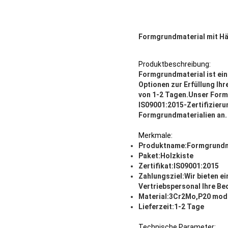
Formgrundmaterial mit Hä
Produktbeschreibung:
Formgrundmaterial ist ein
Optionen zur Erfüllung Ihr
von 1-2 Tagen.Unser Form
IS09001:2015-Zertifizieru
Formgrundmaterialien an.
Merkmale:
Produktname:
Formgrundm
Paket:
Holzkiste
Zertifikat:
IS09001:2015
Zahlungsziel:
Wir bieten e
Vertriebspersonal Ihre Be
Material:
3Cr2Mo,P20 modi
Lieferzeit:
1-2 Tage
Technische Parameter: