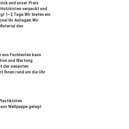
tück und unser Preis
 Holzkisten verpackt und
gt 1–2 Tage.Wir bieten ein
nal Ihr Anliegen.Wir
Material des
m aus Fachleuten kann
ation und Wartung
it der neuesten
t Ihnen rund um die Uhr
Plastiktüten
 aus Wellpappe gelegt.