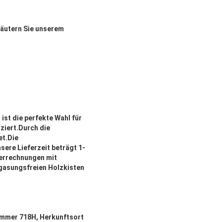
läutern Sie unserem
st die perfekte Wahl für
ziert.Durch die
et.Die
sere Lieferzeit beträgt 1-
derrechnungen mit
gasungsfreien Holzkisten
ummer 718H, Herkunftsort