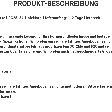
PRODUKT-BESCHREIBUNG
rte HRC28–34. Holzkiste. Lieferumfang: 1–2 Tage Lieferzeit
e umfassende Lösung für Ihre Formgrundbedürfnisse und bietet ein
er Spezifikationen.Wir bieten ein sehr vielfältiges Angebot an Zahl
grundmaterial besteht aus modifiziertem 3Cr2Mo und P20 und verf
ng zur Qualitätssicherung.Wir bieten auch maßgeschneiderte Größen
aterial
in sehr vielfältiges Angebot an Zahlungsmethoden an.Bitte erläuter
dürfnisse.
fiziert