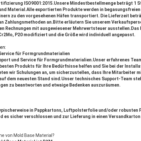
tifizierung ISO9001:2015.Unsere Mindestbestellmenge beträgt 1 S
 und Material.Alle exportierten Produkte werden in begasungsfreien
inern zu den vorgesehenen Häfen transportiert. Die Lieferzeit beträ
 an Zahlungsmethoden an.Bitte erläutern Sie unserem Verkaufsperso
ngen Rechnungen mit ausgewiesener Mehrwertsteuer ausstellen.Das 
r2Mo, P20 modifiziert und die Größe wird individuell angepasst.
en:
Service für Formgrundmaterialien
pport und Service für Formgrundmaterialien.Unser erfahrenes Tea
besten Produkts für Ihre Bedürfnisse helfen und Sie bei der Install
ten wir Schulungen an, um sicherzustellen, dass Ihre Mitarbeiter m
 auf dem neuesten Stand sind.Unser technisches Support-Team steh
ragen zu beantworten und etwaige Bedenken auszuräumen.
pischerweise in Pappkartons, Luftpolsterfolie und/oder robusten 
d es sicher verschlossen und zur Lieferung in einen Versandkarton
me von Mold Base Material?