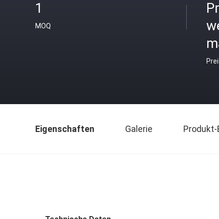
1
Pr
w
MOQ
ma
Pre
Eigenschaften
Galerie
Produkt-