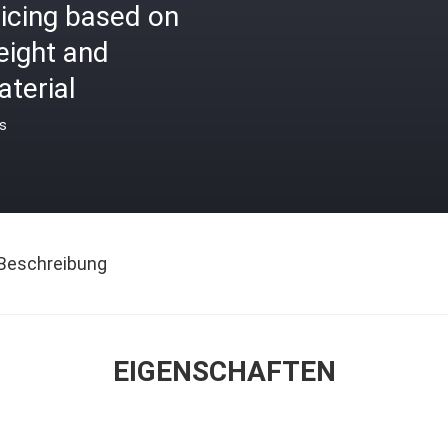
icing based on
eight and
terial
is
Beschreibung
EIGENSCHAFTEN